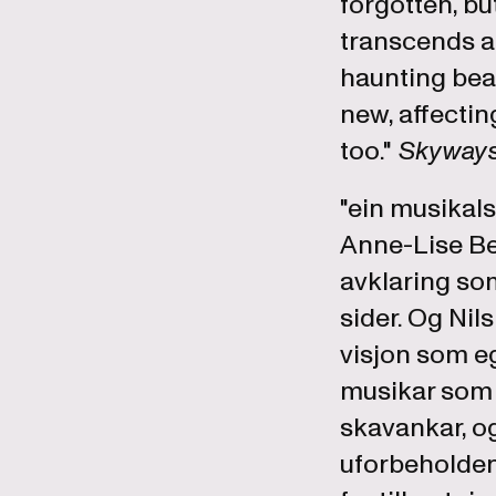
forgotten, b
transcends a
haunting bea
new, affectin
too."
Skyways
"ein musikals
Anne-Lise Be
avklaring som
sider. Og Ni
visjon som eg
musikar som 
skavankar, og 
uforbeholdent