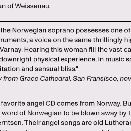
n of Weissenau.
s, the Norwegian soprano possesses one of
ruments, a voice on the same thrillingly h
Varnay. Hearing this woman fill the vast c
ownright physical experience, in music so 
itation and sensual bliss."
ew from Grace Cathedral, San Fransisco, no
 favorite angel CD comes from Norway. But 
 word of Norwegian to be blown away by th
rntsen. Their angel songs are old Luthera