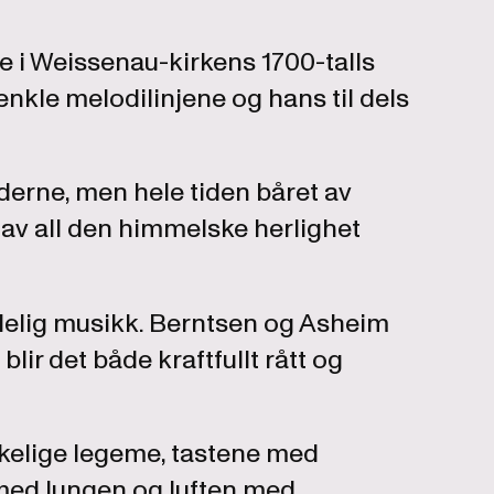
e i Weissenau-kirkens 1700-talls
enkle melodilinjene og hans til dels
oderne, men hele tiden båret av
t av all den himmelske herlighet
ndelig musikk. Berntsen og Asheim
lir det både kraftfullt rått og
kelige legeme, tastene med
 med lungen og luften med