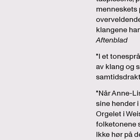
menneskets pu
overveldende
klangene han f
Aftenblad
"I et tonespr
av klang og s
samtidsdrakt,
"Når Anne-Lis
sine hender i
Orgelet i We
folketonene s
Ikke hør på de