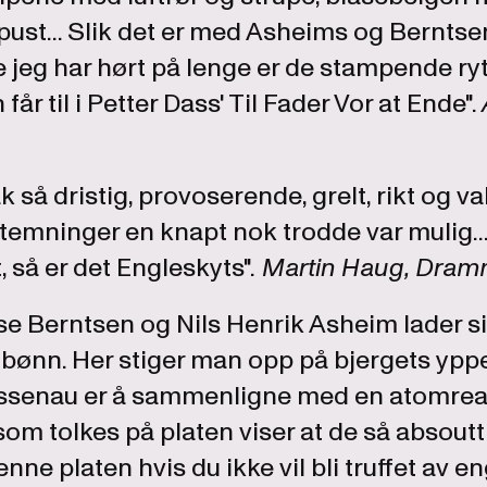
st... Slik det er med Asheims og Berntsen
 jeg har hørt på lenge er de stampende r
år til i Petter Dass' Til Fader Vor at Ende".
åk så dristig, provoserende, grelt, rikt og 
temninger en knapt nok trodde var mulig...
 så er det Engleskyts".
Martin Haug, Dram
e Berntsen og Nils Henrik Asheim lader sit
 bønn. Her stiger man opp på bjergets ypper
issenau er å sammenligne med en atomreakt
om tolkes på platen viser at de så absoutt
nne platen hvis du ikke vil bli truffet av eng