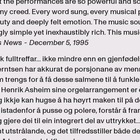
ut the performances are so powerful and s
ny creed. Every word sung, every musical 
uty and deeply felt emotion. The music so
gly simple yet inexhaustibly rich. This mus
 News - December 5, 1995
k fulltreffar... ikke mindre enn en gjenføde
rntsen har akkurat de porsjonane av menn
 trengs for å få desse salmene til å funkle
ls Henrik Asheim sine orgelarrangement er 
 ikkje kan hugse å ha høyrt maken til på de
istadenfor å pusse og polere, forstår å f
gjere dei til ein integrert del av uttrykket..
 utstrålande, og det tilfredsstiller både 