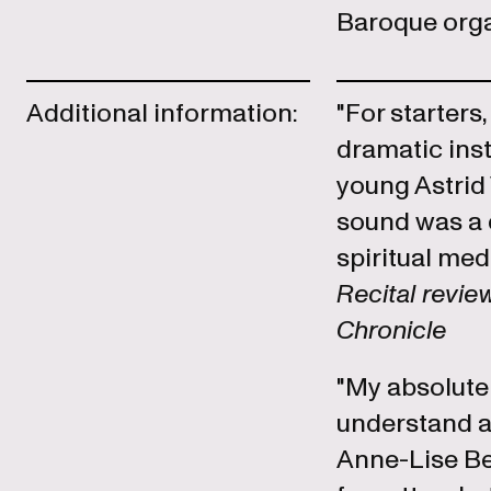
Baroque orga
Additional information:
"For starter
dramatic inst
young Astrid 
sound was a d
spiritual med
Recital revi
Chronicle
"My absolute
understand a
Anne-Lise Be