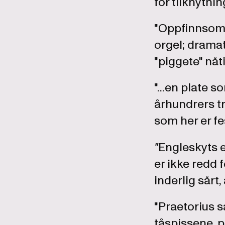
for tilknytnin
"Oppfinnsomt
orgel; dramat
"piggete" nåt
"...en plate 
århundrers tr
som her er fes
"
Engleskyts e
er ikke redd 
inderlig sårt, a
"Praetorius 
tåspissene, 