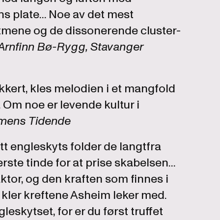
s plate... Noe av det mest
ytmene og de dissonerende cluster-
Arnfinn Bø-Rygg, Stavanger
vakkert, kles melodien i et mangfold
 Om noe er levende kultur i
mens Tidende
t engleskyts folder de langtfra
ste tinde for at prise skabelsen...
or, og den kraften som finnes i
 kler kreftene Asheim leker med.
leskytset, for er du først truffet