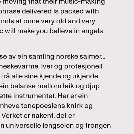
o moving that their music-making
phrase delivered is packed with
unds at once very old and very
ic will make you believe in angels
lse av ein samling norske salmer...
eskevarme, iver og profesjonell
 frå alle sine kjende og ukjende
ein balanse mellom leik og djup
tte instrumentet. Her er ein
ramheve tonepoesiens knirk og
. Verket er nakent, det er
den universelle lengselen og trongen