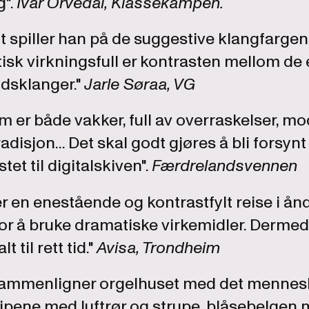
g".
Ivar Orvedal, Klassekampen.
 spiller han på de suggestive klangfargen
isk virkningsfull er kontrasten mellom de 
idsklanger."
Jarle Søraa, VG
som er både vakker, full av overraskelser, m
adisjon... Det skal godt gjøres å bli forsyn
tet til digitalskiven".
Færdrelandsvennen
r en enestående og kontrastfylt reise i å
for å bruke dramatiske virkemidler. Dermed b
lt til rett tid."
Avisa, Trondheim
sammenligner orgelhuset med det mennes
pipene med luftrør og strupe, blåsebelgen